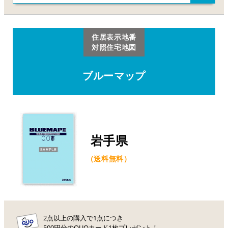
住居表示地番
対照住宅地図
ブルーマップ
岩手県
（送料無料）
2点以上の購入で1点につき
500円分のQUOカード1枚プレゼント！