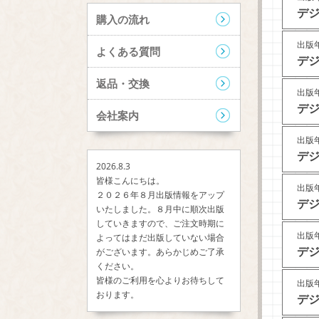
デジ
購入の流れ
出版年
よくある質問
デジ
返品・交換
出版年
デジ
会社案内
出版年
デジ
2026.8.3
皆様こんにちは。
出版年
２０２６年８月出版情報をアップ
デジ
いたしました。８月中に順次出版
していきますので、ご注文時期に
出版年
よってはまだ出版していない場合
デジ
がございます。あらかじめご了承
ください。
皆様のご利用を心よりお待ちして
出版年
おります。
デジ