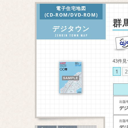
電子住宅地図
(CD-ROM/DVD-ROM)
群
デジタウン
43件
1
2
出版年
デジ
出版年
デジ