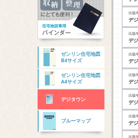
出版年
デジ
出版年
デジ
ゼンリン住宅地図
出版年
B4サイズ
デジ
ゼンリン住宅地図
出版年
デジ
A4サイズ
出版年
デジタウン
デジ
出版年
ブルーマップ
デジ
出版年