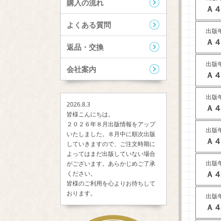
購入の流れ
Ａ４
よくある質問
出版年
Ａ４
返品・交換
出版年
会社案内
Ａ４
出版年
2026.8.3
Ａ４
皆様こんにちは。
２０２６年８月出版情報をアップ
出版年
いたしました。８月中に順次出版
Ａ４
していきますので、ご注文時期に
よってはまだ出版していない場合
出版年
がございます。あらかじめご了承
Ａ４
ください。
皆様のご利用を心よりお待ちして
おります。
出版年
Ａ４