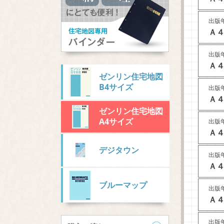
出版年
Ａ４
出版年
Ａ４
ゼンリン住宅地図
B4サイズ
出版年
Ａ４
ゼンリン住宅地図
A4サイズ
出版年
Ａ４
デジタウン
出版年
Ａ４
ブルーマップ
出版年
Ａ４
出版年