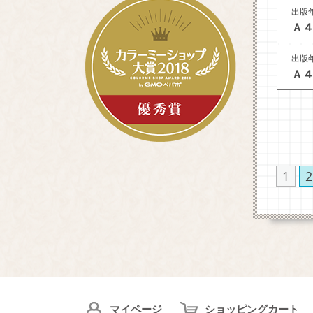
出版年
Ａ４
出版年
Ａ４
1
2
マイページ
ショッピングカート