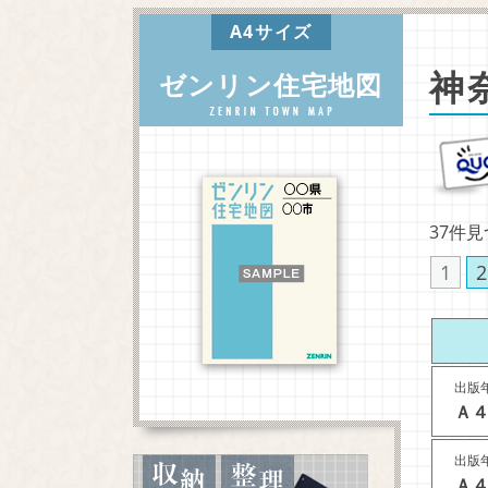
A4サイズ
神
ゼンリン住宅地図
37件
1
2
出版年
Ａ４
出版年
Ａ４