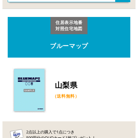
住居表示地番
対照住宅地図
ブルーマップ
山梨県
（送料無料）
2点以上の購入で1点につき
500円分のQUOカード1枚プレゼント！