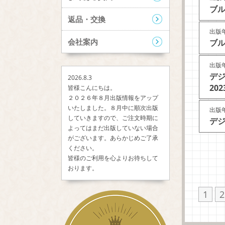
ブル
返品・交換
出版年
会社案内
ブル
出版年
デジ
2026.8.3
202
皆様こんにちは。
２０２６年８月出版情報をアップ
いたしました。８月中に順次出版
出版年
していきますので、ご注文時期に
デジ
よってはまだ出版していない場合
がございます。あらかじめご了承
ください。
皆様のご利用を心よりお待ちして
おります。
1
2