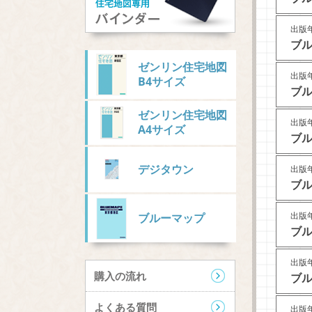
出版年
ブル
ゼンリン住宅地図
出版年
B4サイズ
ブル
ゼンリン住宅地図
出版年
A4サイズ
ブル
デジタウン
出版年
ブル
出版年
ブルーマップ
ブル
出版年
購入の流れ
ブル
よくある質問
出版年