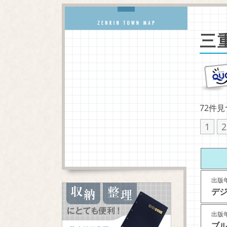
三
72件
1
2
出版年
デジ
出版年
ブル