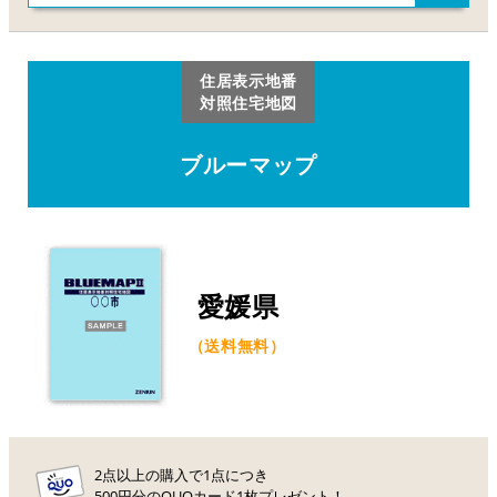
住居表示地番
対照住宅地図
ブルーマップ
愛媛県
（送料無料）
2点以上の購入で1点につき
500円分のQUOカード1枚プレゼント！