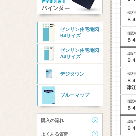
出版年
Ｂ４
ゼンリン住宅地図
出版年
B4サイズ
Ｂ４
ゼンリン住宅地図
出版年
A4サイズ
Ｂ４
デジタウン
出版年
Ｂ
津江
ブルーマップ
出版年
Ｂ４
購入の流れ
出版年
Ｂ４
よくある質問