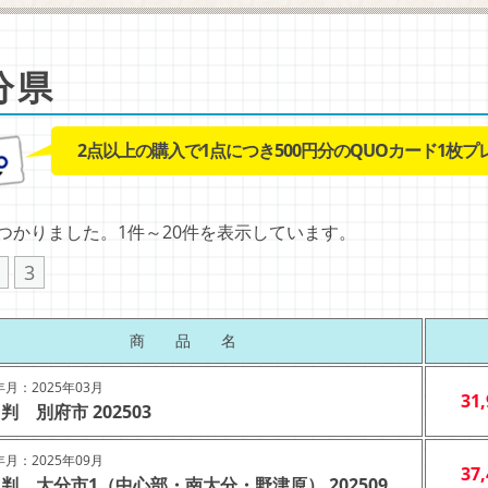
分県
2点以上の購入で1点につき500円分のQUOカード1枚プ
見つかりました。1件～20件を表示しています。
3
商 品 名
月：2025年03月
31
判 別府市 202503
月：2025年09月
37
判 大分市1（中心部・南大分・野津原） 202509