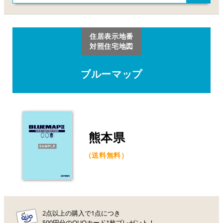
住居表示地番
対照住宅地図
ブルーマップ
熊本県
（送料無料）
2点以上の購入で1点につき
500円分のQUOカード1枚プレゼント！