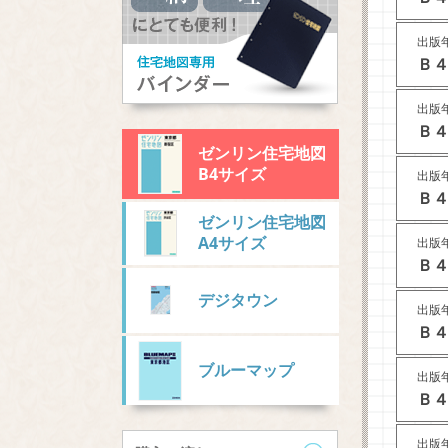
出版年
Ｂ４
出版年
Ｂ４
ゼンリン住宅地図
B4サイズ
出版年
Ｂ４
ゼンリン住宅地図
A4サイズ
出版年
Ｂ４
デジタウン
出版年
Ｂ４
ブルーマップ
出版年
Ｂ４
出版年