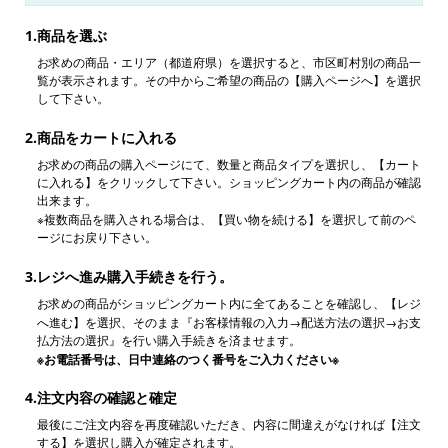
1.商品を選ぶ
お求めの商品・エリア（都道府県）を選択すると、市区町村別の商品一
覧が表示されます。その中からご希望の商品の【購入ページへ】を選択
して下さい。
2.商品をカートに入れる
お求めの商品の購入ページにて、数量と商品タイプを選択し、【カート
に入れる】をクリックして下さい。ショッピングカート内の商品が確認
出来ます。
※複数商品を購入される場合は、【買い物を続ける】を選択して前のペ
ージにお戻り下さい。
3.レジへ進み購入手続きを行う。
お求めの商品がショッピングカート内に全てあることを確認し、【レジ
へ進む】を選択、そのまま『お客様情報の入力→配送方法の選択→お支
払方法の選択』を行い購入手続きを済ませます。
※お電話番号は、日中連絡のつく番号をご入力ください※
4.注文内容の確認と確定
最後にご注文内容を再度確認いただき、内容に間違えがなければ【注文
する】を選択し購入が確定されます。