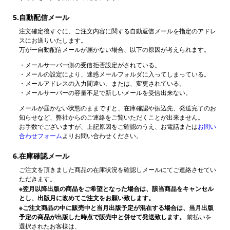
5.自動配信メール
注文確定後すぐに、ご注文内容に関する自動返信メールを指定のアドレ
スにお送りいたします。
万が一自動配信メールが届かない場合、以下の原因が考えられます。
・メールサーバー側の受信拒否設定がされている。
・メールの設定により、迷惑メールフォルダに入ってしまっている。
・メールアドレスの入力間違い、または、変更されている。
・メールサーバーの容量不足で新しいメールを受信出来ない。
メールが届かない状態のままですと、在庫確認や振込先、発送完了のお
知らせなど、弊社からのご連絡をご覧いただくことが出来ません。
お手数でございますが、上記原因をご確認のうえ、お電話または
お問い
合わせフォーム
よりお問い合わせください。
6.在庫確認メール
ご注文を頂きました商品の在庫状況を確認しメールにてご連絡させてい
ただきます。
※翌月以降出版の商品をご希望となった場合は、該当商品をキャンセル
とし、出版月に改めてご注文をお願い致します。
※ご注文商品の中に販売中と当月出版予定が混在する場合は、当月出版
予定の商品が出版した時点で販売中と併せて発送致します。
前払いを
選択されたお客様は、