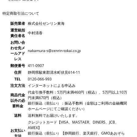
特定商取引法について
販売業者
株式会社ゼンリン東海
運営統括
中村清香
責任者名
お問い合
わせ先メ
nakamura-s@zenrin-tokai.co.jp
ールアド
レス
郵便番号
411-0907
住所
静岡県駿東郡清水町伏見614-11
TEL
0120-066-993
注文方法
インターネットによる申込み
代金引換手数料：5万円未満460円（税込）、5万円以上10万
商品代金
円未満670円（税込）
以外の必
銀行振込（前払い）：振込手数料（金額はご利用の金融機関
要料金
ホームページにてご確認ください）
送料
送料無料でお届けいたします。
クレジットカード【VISA、MASTAER、DINERS、JCB、
AMEX】
お支払い
銀行振込（前払い）【静岡銀行、楽天銀行、GMOあおぞら
方法