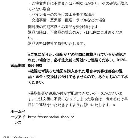
・ご注文内容に不備または不明な点があり、その確認が取れ
ていない場合
・バインダーの穴あけ加工を要する場合
・交通事情・悪天候・配送トラブルなどの場合
開封後の初期不良のみ返品を受け付けます。
返品期限は、不良品の場合のみ、7日以内にご連絡くださ
い。
返品送料は弊社で負担いたします。
※ご覧になりたい場所がどの地図に掲載されているか確認さ
れたい場合は、必ず注文前に弊社へご連絡ください。0120-
返品期限
066-993
※確認せず誤った地図を購入された場合やお客様都合の返
品・返金・交換はお受けできませんので、あらかじめご了承
ください。
※受取拒否や連絡が付かず配達できないケースがございま
す。ご注文後に不要になってしまった場合は、出来るだけ早
目にご連絡をいただきますようお願いいたします。※
ホームペ
ージアド
https://zenrintokai-shop.jp/
レス
返品・交換について