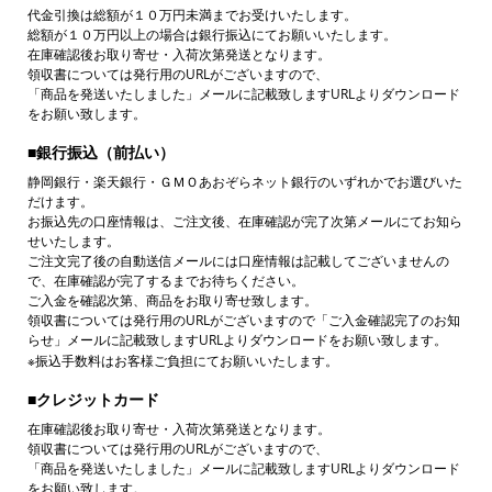
代金引換は総額が１０万円未満までお受けいたします。
総額が１０万円以上の場合は銀行振込にてお願いいたします。
在庫確認後お取り寄せ・入荷次第発送となります。
領収書については発行用のURLがございますので、
「商品を発送いたしました」メールに記載致しますURLよりダウンロード
をお願い致します。
■
銀行振込（前払い）
静岡銀行・楽天銀行・ＧＭＯあおぞらネット銀行のいずれかでお選びいた
だけます。
お振込先の口座情報は、ご注文後、在庫確認が完了次第メールにてお知ら
せいたします。
ご注文完了後の自動送信メールには口座情報は記載してございませんの
で、在庫確認が完了するまでお待ちください。
ご入金を確認次第、商品をお取り寄せ致します。
領収書については発行用のURLがございますので「ご入金確認完了のお知
らせ」メールに記載致しますURLよりダウンロードをお願い致します。
※振込手数料はお客様ご負担にてお願いいたします。
■
クレジットカード
在庫確認後お取り寄せ・入荷次第発送となります。
領収書については発行用のURLがございますので、
「商品を発送いたしました」メールに記載致しますURLよりダウンロード
をお願い致します。