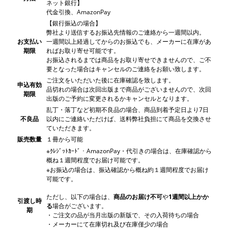
ネット銀行】
代金引換、AmazonPay
【銀行振込の場合】
弊社より送信するお振込先情報のご連絡から一週間以内。
お支払い
一週間以上経過してからのお振込でも、メーカーに在庫があ
期限
ればお取り寄せ可能です。
お振込されるまでは商品をお取り寄せできませんので、ご不
要となった場合はキャンセルのご連絡をお願い致します。
ご注文をいただいた後に在庫確認を致します。
申込有効
品切れの場合は次回出版まで商品がございませんので、次回
期限
出版のご予約に変更されるかキャンセルとなります。
乱丁・落丁など初期不良品の場合、商品到着予定日より7日
不良品
以内にご連絡いただけば、送料弊社負担にて商品を交換させ
ていただきます。
販売数量
１冊から可能
※ｸﾚｼﾞｯﾄｶｰﾄﾞ・AmazonPay・代引きの場合は、在庫確認から
概ね１週間程度でお届け可能です。
※お振込の場合は、振込確認から概ね約１週間程度でお届け
可能です。
ただし、以下の場合は、
商品のお届け不可
や
1週間以上かか
引渡し時
る
場合がございます。
期
・ご注文の品が当月出版の新版で、その入荷待ちの場合
・メーカーにて在庫切れ及び在庫僅少の場合