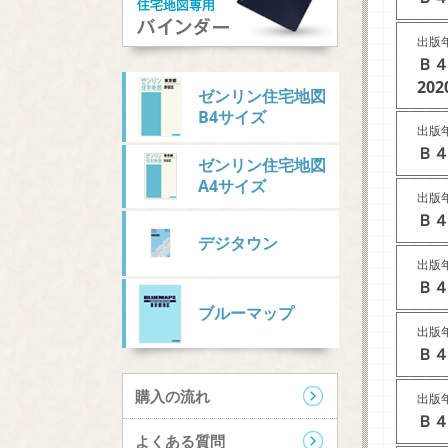
出版年
Ｂ
202
ゼンリン住宅地図
B4サイズ
出版年
Ｂ４
ゼンリン住宅地図
A4サイズ
出版年
Ｂ４
デジタウン
出版年
Ｂ４
ブルーマップ
出版年
Ｂ４
購入の流れ
出版年
Ｂ４
よくある質問