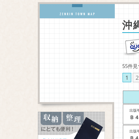
沖
55件
1
2
出版年
Ｂ４
出版年
Ｂ４