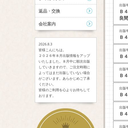
出版年
返品・交換
Ｂ
良間
会社案内
出版年
Ｂ４
2026.8.3
出版年
皆様こんにちは。
Ｂ４
２０２６年８月出版情報をアップ
いたしました。８月中に順次出版
していきますので、ご注文時期に
出版年
よってはまだ出版していない場合
Ｂ４
がございます。あらかじめご了承
ください。
出版年
皆様のご利用を心よりお待ちして
Ｂ４
おります。
出版年
Ｂ４
出版年