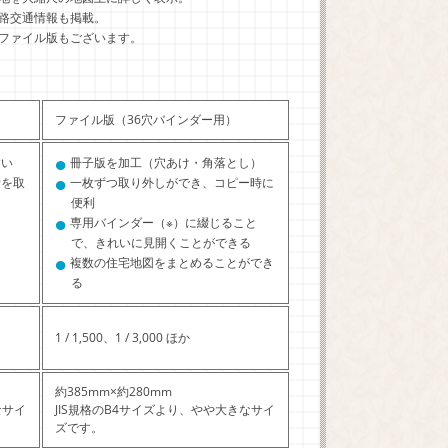
路交通情報も掲載。
ファイル版もございます。
ファイル版（36穴バインダー用）
●
すい
冊子版を加工（穴あけ・角落とし）
●
所を取
一枚ずつ取り外しができ、コピー時に
便利
●
専用バインダー（※）に綴じること
で、きれいに見開くことができる
●
複数の住宅地図をまとめることができ
る
1 / 1,500、1 / 3,000 ほか
約385mm×約280mm
なサイ
JIS規格のB4サイズより、やや大きなサイ
ズです。