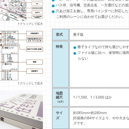
●
バス停、信号機、交差点名、一方通行などの道
●
穴あけ加工を施し、専用バインダーに対応した
ご利用のシーンに合わせてお選びください。
↑クリックして拡大
形式
冊子版
●
特長
冊子タイプなので持ち運びしや
●
ファイル版に比べ、保管時に場
らない
↑クリックして拡大
地図
縮尺
1 / 1,500、1 / 3,000 ほか
（※3）
サイ
約385mm×約280mm
ズ
JIS規格のB4サイズより、やや大き
ズです。