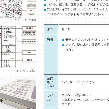
●
バス停、信号機、交差点名、一方通行などの道
●
穴あけ加工を施し、専用バインダーに対応した
ご利用のシーンに合わせてお選びください。
↑クリックして拡大
形式
冊子版
●
特長
冊子タイプなので持ち運びしや
●
ファイル版に比べ、保管時に場
らない
↑クリックして拡大
地図
縮尺
1 / 1,500、1 / 3,000 ほか
（※3）
サイ
約385mm×約280mm
ズ
JIS規格のB4サイズより、やや大き
ズです。