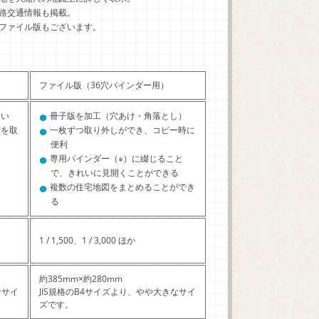
路交通情報も掲載。
ファイル版もございます。
ファイル版（36穴バインダー用）
●
すい
冊子版を加工（穴あけ・角落とし）
●
所を取
一枚ずつ取り外しができ、コピー時に
便利
●
専用バインダー（※）に綴じること
で、きれいに見開くことができる
●
複数の住宅地図をまとめることができ
る
1 / 1,500、1 / 3,000 ほか
約385mm×約280mm
なサイ
JIS規格のB4サイズより、やや大きなサイ
ズです。