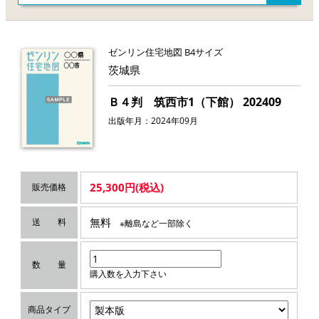
ゼンリン住宅地図 B4サイズ
茨城県
Ｂ４判 筑西市1（下館） 202409
出版年月：2024年09月
25,300円(税込)
販売価格
無料
送 料
※離島など一部除く
数 量
購入数を入力下さい
商品タイプ