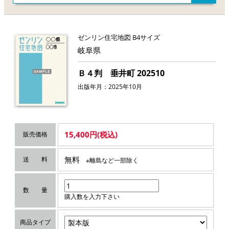
ゼンリン住宅地図 B4サイズ
岐阜県
Ｂ４判 垂井町 202510
出版年月：2025年10月
15,400円(税込)
販売価格
無料
送 料
※離島など一部除く
数 量
購入数を入力下さい
商品タイプ