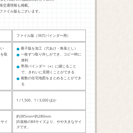
路交通情報も掲載。
ファイル版もございます。
ファイル版（36穴バインダー用）
●
すい
冊子版を加工（穴あけ・角落とし）
●
所を取
一枚ずつ取り外しができ、コピー時に
便利
●
専用バインダー（※）に綴じること
で、きれいに見開くことができる
●
複数の住宅地図をまとめることができ
る
1 / 1,500、1 / 3,000 ほか
約385mm×約280mm
なサイ
JIS規格のB4サイズより、やや大きなサイ
ズです。