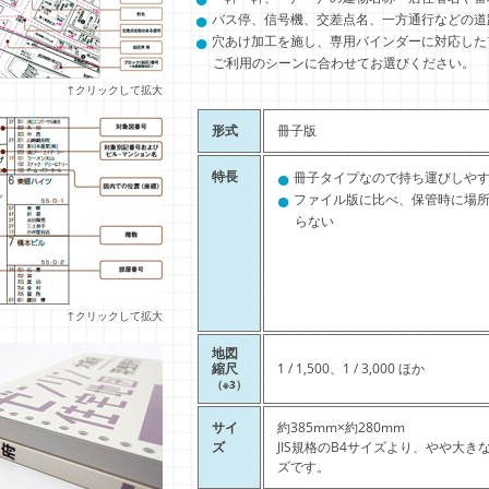
●
バス停、信号機、交差点名、一方通行などの道
●
穴あけ加工を施し、専用バインダーに対応した
ご利用のシーンに合わせてお選びください。
↑クリックして拡大
形式
冊子版
●
特長
冊子タイプなので持ち運びしや
●
ファイル版に比べ、保管時に場
らない
↑クリックして拡大
地図
縮尺
1 / 1,500、1 / 3,000 ほか
（※3）
サイ
約385mm×約280mm
ズ
JIS規格のB4サイズより、やや大き
ズです。