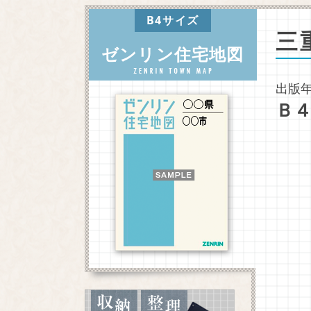
B4サイズ
三
ゼンリン住宅地図
出版年
Ｂ４