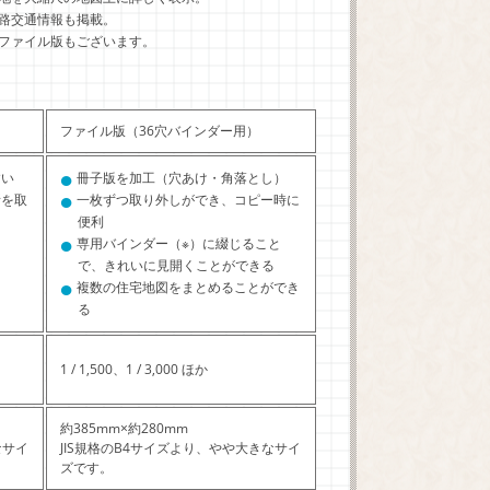
路交通情報も掲載。
ファイル版もございます。
ファイル版（36穴バインダー用）
●
すい
冊子版を加工（穴あけ・角落とし）
●
所を取
一枚ずつ取り外しができ、コピー時に
便利
●
専用バインダー（※）に綴じること
で、きれいに見開くことができる
●
複数の住宅地図をまとめることができ
る
1 / 1,500、1 / 3,000 ほか
約385mm×約280mm
なサイ
JIS規格のB4サイズより、やや大きなサイ
ズです。