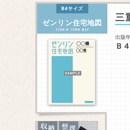
B4サイズ
三
ゼンリン住宅地図
出版年
Ｂ４