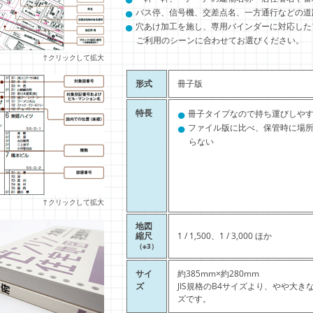
●
バス停、信号機、交差点名、一方通行などの道
●
穴あけ加工を施し、専用バインダーに対応した
ご利用のシーンに合わせてお選びください。
↑クリックして拡大
形式
冊子版
●
特長
冊子タイプなので持ち運びしや
●
ファイル版に比べ、保管時に場
らない
↑クリックして拡大
地図
縮尺
1 / 1,500、1 / 3,000 ほか
（※3）
サイ
約385mm×約280mm
ズ
JIS規格のB4サイズより、やや大き
ズです。