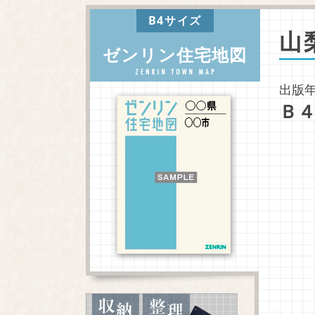
B4サイズ
山
ゼンリン住宅地図
出版年
Ｂ４