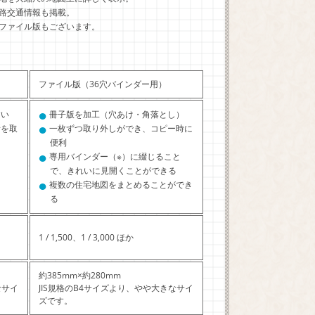
路交通情報も掲載。
ファイル版もございます。
ファイル版（36穴バインダー用）
●
すい
冊子版を加工（穴あけ・角落とし）
●
所を取
一枚ずつ取り外しができ、コピー時に
便利
●
専用バインダー（※）に綴じること
で、きれいに見開くことができる
●
複数の住宅地図をまとめることができ
る
1 / 1,500、1 / 3,000 ほか
約385mm×約280mm
なサイ
JIS規格のB4サイズより、やや大きなサイ
ズです。