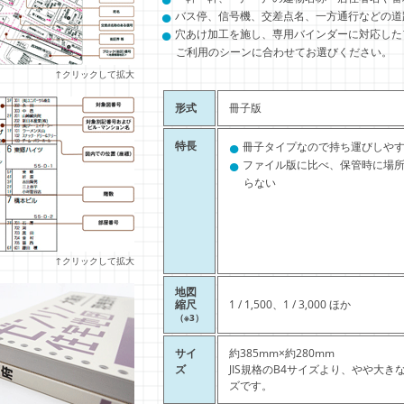
●
バス停、信号機、交差点名、一方通行などの道
●
穴あけ加工を施し、専用バインダーに対応した
ご利用のシーンに合わせてお選びください。
↑クリックして拡大
形式
冊子版
●
特長
冊子タイプなので持ち運びしや
●
ファイル版に比べ、保管時に場
らない
↑クリックして拡大
地図
縮尺
1 / 1,500、1 / 3,000 ほか
（※3）
サイ
約385mm×約280mm
ズ
JIS規格のB4サイズより、やや大き
ズです。