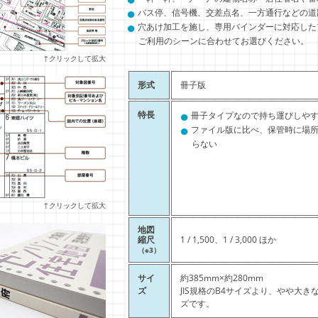
●
バス停、信号機、交差点名、一方通行などの道
●
穴あけ加工を施し、専用バインダーに対応した
ご利用のシーンに合わせてお選びください。
↑クリックして拡大
形式
冊子版
●
特長
冊子タイプなので持ち運びしや
●
ファイル版に比べ、保管時に場
らない
↑クリックして拡大
地図
縮尺
1 / 1,500、1 / 3,000 ほか
（※3）
サイ
約385mm×約280mm
ズ
JIS規格のB4サイズより、やや大き
ズです。