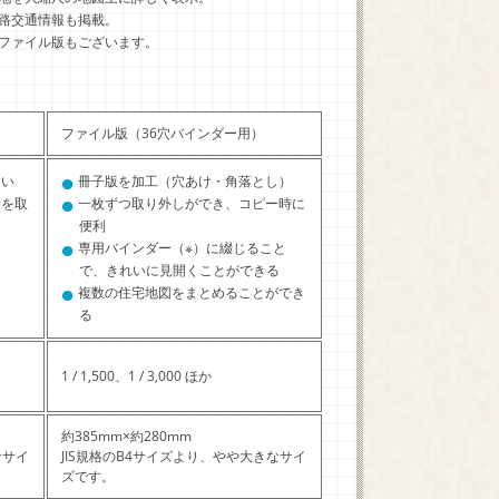
路交通情報も掲載。
ファイル版もございます。
ファイル版（36穴バインダー用）
●
すい
冊子版を加工（穴あけ・角落とし）
●
所を取
一枚ずつ取り外しができ、コピー時に
便利
●
専用バインダー（※）に綴じること
で、きれいに見開くことができる
●
複数の住宅地図をまとめることができ
る
1 / 1,500、1 / 3,000 ほか
約385mm×約280mm
なサイ
JIS規格のB4サイズより、やや大きなサイ
ズです。