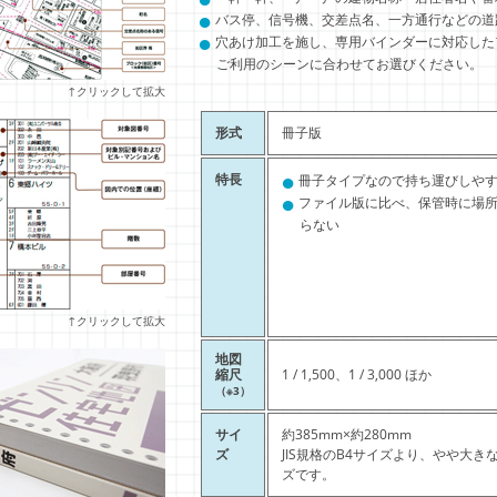
●
バス停、信号機、交差点名、一方通行などの道
●
穴あけ加工を施し、専用バインダーに対応した
ご利用のシーンに合わせてお選びください。
↑クリックして拡大
形式
冊子版
●
特長
冊子タイプなので持ち運びしや
●
ファイル版に比べ、保管時に場
らない
↑クリックして拡大
地図
縮尺
1 / 1,500、1 / 3,000 ほか
（※3）
サイ
約385mm×約280mm
ズ
JIS規格のB4サイズより、やや大き
ズです。