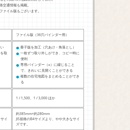
路交通情報も掲載。
ファイル版もございます。
ファイル版（36穴バインダー用）
●
すい
冊子版を加工（穴あけ・角落とし）
●
所を取
一枚ずつ取り外しができ、コピー時に
便利
●
専用バインダー（※）に綴じること
で、きれいに見開くことができる
●
複数の住宅地図をまとめることができ
る
1 / 1,500、1 / 3,000 ほか
約385mm×約280mm
なサイ
JIS規格のB4サイズより、やや大きなサイ
ズです。