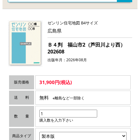
ゼンリン住宅地図 B4サイズ
広島県
Ｂ４判 福山市2（芦田川より西）
202608
出版年月：2026年08月
31,900円(税込)
販売価格
無料
送 料
※離島など一部除く
数 量
購入数を入力下さい
商品タイプ