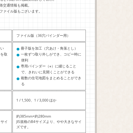
路交通情報も掲載。
ファイル版もございます。
ファイル版（36穴バインダー用）
●
すい
冊子版を加工（穴あけ・角落とし）
●
所を取
一枚ずつ取り外しができ、コピー時に
便利
●
専用バインダー（※）に綴じること
で、きれいに見開くことができる
●
複数の住宅地図をまとめることができ
る
1 / 1,500、1 / 3,000 ほか
約385mm×約280mm
なサイ
JIS規格のB4サイズより、やや大きなサイ
ズです。