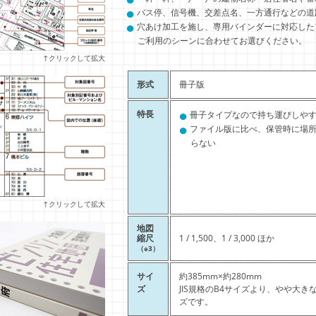
●
バス停、信号機、交差点名、一方通行などの道
●
穴あけ加工を施し、専用バインダーに対応した
ご利用のシーンに合わせてお選びください。
↑クリックして拡大
形式
冊子版
●
特長
冊子タイプなので持ち運びしや
●
ファイル版に比べ、保管時に場
らない
↑クリックして拡大
地図
縮尺
1 / 1,500、1 / 3,000 ほか
（※3）
サイ
約385mm×約280mm
ズ
JIS規格のB4サイズより、やや大き
ズです。