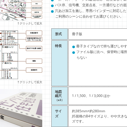
●
バス停、信号機、交差点名、一方通行などの道
●
穴あけ加工を施し、専用バインダーに対応した
ご利用のシーンに合わせてお選びください。
↑クリックして拡大
形式
冊子版
●
特長
冊子タイプなので持ち運びしや
●
ファイル版に比べ、保管時に場
らない
↑クリックして拡大
地図
縮尺
1 / 1,500、1 / 3,000 ほか
（※3）
サイ
約385mm×約280mm
ズ
JIS規格のB4サイズより、やや大き
ズです。