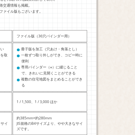
路交通情報も掲載。
ファイル版もございます。
ファイル版（36穴バインダー用）
●
すい
冊子版を加工（穴あけ・角落とし）
●
所を取
一枚ずつ取り外しができ、コピー時に
便利
●
専用バインダー（※）に綴じること
で、きれいに見開くことができる
●
複数の住宅地図をまとめることができ
る
1 / 1,500、1 / 3,000 ほか
約385mm×約280mm
なサイ
JIS規格のB4サイズより、やや大きなサイ
ズです。