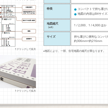
●
特長
コンパクトで持ち運び
●
地図の内容はB4サイズ
地図縮尺
1 / 2,000、1 / 4,000 ほか
（※3）
サイズ
持ち運びに便利なコンパ
約306mm×約216mm
↑クリックして拡大
※地区により、一部、住宅地図の縮尺が異なります。
↑クリックして拡大