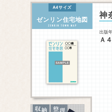
A4サイズ
神
ゼンリン住宅地図
出版年
Ａ４