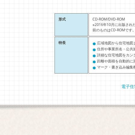
形式
CD-ROM/DVD-ROM
※2016年10月に出版さ
前のものはCD-ROMです
●
特長
広域地図から住宅地図
●
住所や事業所名・公共
●
詳細な住宅地図をカン
●
距離や面積を自動的に
●
マーク・書き込み編集
電子住