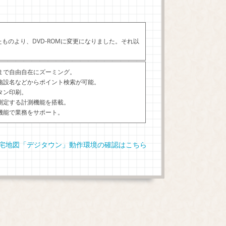
れたものより、DVD-ROMに変更になりました。それ以
。
まで自由自在にズーミング。
施設名などからポイント検索が可能。
タン印刷。
測定する計測機能を搭載。
機能で業務をサポート。
宅地図「デジタウン」動作環境の確認はこちら