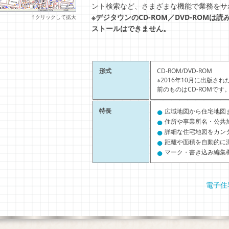
ント検索など、さまざまな機能で業務をサ
※デジタウンのCD-ROM／DVD-ROM
↑クリックして拡大
ストールはできません。
形式
CD-ROM/DVD-ROM
※2016年10月に出版さ
前のものはCD-ROMです
●
特長
広域地図から住宅地図
●
住所や事業所名・公共
●
詳細な住宅地図をカン
●
距離や面積を自動的に
●
マーク・書き込み編集
電子住