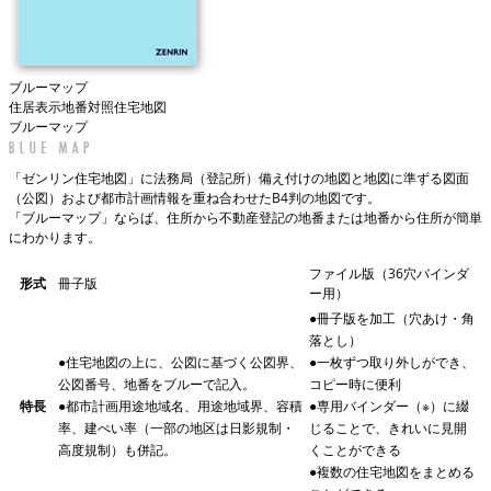
ブルーマップ
住居表示地番対照住宅地図
ブルーマップ
「ゼンリン住宅地図」に法務局（登記所）備え付けの地図と地図に準ずる図面
（公図）および都市計画情報を重ね合わせたB4判の地図です。
「ブルーマップ」ならば、住所から不動産登記の地番または地番から住所が簡単
にわかります。
ファイル版（36穴バインダ
形式
冊子版
ー用）
●
冊子版を加工（穴あけ・角
落とし）
●
住宅地図の上に、公図に基づく公図界、
●
一枚ずつ取り外しができ、
公図番号、地番をブルーで記入。
コピー時に便利
特長
●
都市計画用途地域名、用途地域界、容積
●
専用バインダー（※）に綴
率、建ぺい率（一部の地区は日影規制・
じることで、きれいに見開
高度規制）も併記。
くことができる
●
複数の住宅地図をまとめる